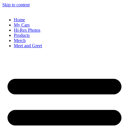
Skip to content
Home
My Cars
Hi-Res Photos
Products
Merch
Meet and Greet