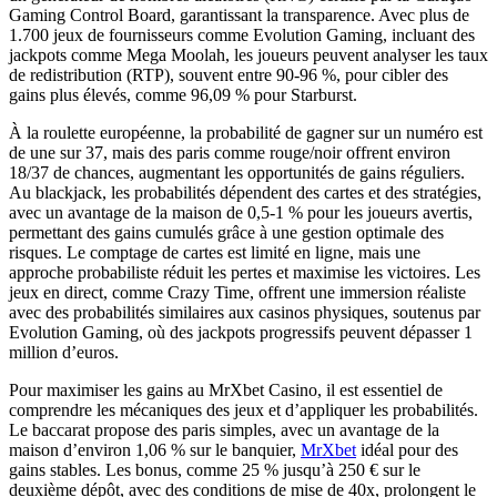
Gaming Control Board, garantissant la transparence. Avec plus de
1.700 jeux de fournisseurs comme Evolution Gaming, incluant des
jackpots comme Mega Moolah, les joueurs peuvent analyser les taux
de redistribution (RTP), souvent entre 90-96 %, pour cibler des
gains plus élevés, comme 96,09 % pour Starburst.
À la roulette européenne, la probabilité de gagner sur un numéro est
de une sur 37, mais des paris comme rouge/noir offrent environ
18/37 de chances, augmentant les opportunités de gains réguliers.
Au blackjack, les probabilités dépendent des cartes et des stratégies,
avec un avantage de la maison de 0,5-1 % pour les joueurs avertis,
permettant des gains cumulés grâce à une gestion optimale des
risques. Le comptage de cartes est limité en ligne, mais une
approche probabiliste réduit les pertes et maximise les victoires. Les
jeux en direct, comme Crazy Time, offrent une immersion réaliste
avec des probabilités similaires aux casinos physiques, soutenus par
Evolution Gaming, où des jackpots progressifs peuvent dépasser 1
million d’euros.
Pour maximiser les gains au MrXbet Casino, il est essentiel de
comprendre les mécaniques des jeux et d’appliquer les probabilités.
Le baccarat propose des paris simples, avec un avantage de la
maison d’environ 1,06 % sur le banquier,
MrXbet
idéal pour des
gains stables. Les bonus, comme 25 % jusqu’à 250 € sur le
deuxième dépôt, avec des conditions de mise de 40x, prolongent le