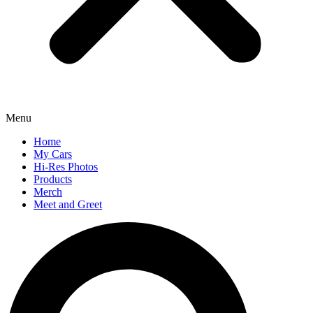
Menu
Home
My Cars
Hi-Res Photos
Products
Merch
Meet and Greet